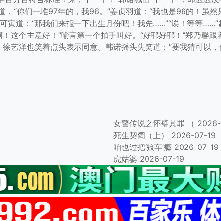
道，“你们一堆97年的，我96。”姜贞羽道：“我也是96的！虽
可寅道：“那我们来报一下出生月份吧！我先……”“诶！等等……
啊！这个主意好！”喻言第一个拍手叫好。“好耶好耶！”郑乃馨
来，徐艺洋也笑着点头表示同意。韩诺摇头失笑道：“要我猜可以
女警传说之怀璧其罪 （
2026-
死生契阔（上）
2026-07-19
咱也过把‘狼车’瘾
2026-07-19
虎姑婆
2026-07-19