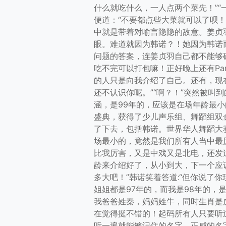
什么就吃什么，一人点两个菜先！”
便道：“不要都点些大菜就可以了呗
中就是带着对喻言隐隐的敌意。姜贞
眼。难道就因为韩诺？！她因为韩诺
问题的答案，连姜贞羽自己都不能够
吃不完可以打包嘛！正好晚上还有Pa
的人只是向我介绍了自己。还有，现
还不认识你呢。”“啊？！”突然被叫
涵，是99年的，应该是在场年龄最
盛典，获得了少儿声乐组、舞蹈组双
了下去，包括韩诺。世界华人舞蹈大
场最小的，竟然是我们所有人当中最
比我厉害，又是中戏又是北电，还发过
龄来介绍好了，从小到大，下一个应该
多大吧！”韩诺笑着答道:“但你说了
姐姐都是97年的，而我是98年的
我爸爸姓秦，妈妈姓牛，同时生肖是
在觉得挺不错的！起码所有人只要听
听一遍就能够记住的名字，正威的名字