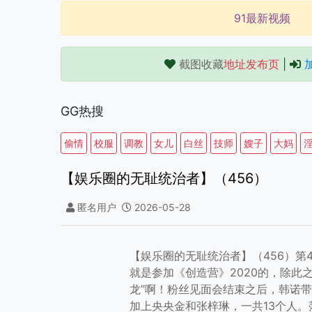
91最新视频
截图收藏
地址发布页
|
GG热搜
偷情
校服
调教
女儿
白丝
技师
嫂子
大妈
【娱乐圈的无耻统治者】（456）
匿名用户
2026-05-28
【娱乐圈的无耻统治者】（456）第
就是参加《创造营》2020的，除此
龙”啊！粉丝见面会结束之后，韩诺
加上央央金和张梓琳，一共13个人