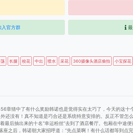
加入官方群
最
淫荡
长腿
校花
中出
喷水
采花
360摄像头酒店偷拍
小宝探花
456章猜中了有什么奖励韩诺也是觉得实在太巧了，今天的这十
之外还没有！真不知道是巧合还是系统特意安排的。反正不管怎么
带着最后抽出来的十名“幸运粉丝”去到了酒店餐厅。包厢在中途
。落座之后，韩诺朝大家招呼道：“先点菜啊！有什么话都等到点