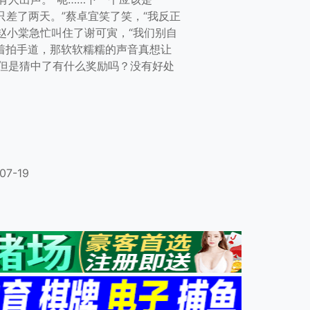
然只差了两天。”蔡卓宜笑了笑，“我反正
”赵小棠急忙叫住了谢可寅，“我们别自
跟着拍手道，那软软糯糯的声音真想让
，但是猜中了有什么奖励吗？没有好处
07-19