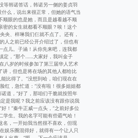
。没等韩诺答话，韩诺另一侧的姜贞羽
没什么，说出来很正常，但她的语气当
不顺眼的也是她，而且是越看越不顺
亲密的女生就都看不顺眼？唉！这个
和央央、梓琳我们仨就不点了。还有，
有的人之前已经公开介绍过了，但也有
一点儿。子涵！从你先来吧，连我都
镇定，“那个……大家好，我叫金子
我在八岁的时候参加了第三届华人艺术
了讲，但也是将在场的其他人都给比
能比得了。“没想到哈，咱们现在在
脸红，急忙道：“没有啦！很多姐姐都
韩诺道，“好了，那咱们干脆就按照年
确定是我呢？我之前应该没有跟你说我
“好！”秦牛正威一点头，“之前好多位
大二学生。我的名字可能有些霸气哈！
这名，一开始我当然很不喜欢，但现
要在娱乐圈混得好，就得有一个让人只
有人出声。“呃……下一个应该是