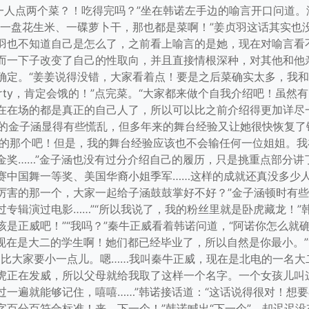
“一人点两个菜？！吃得完吗？”坐在韩诺左手边的喻言开口问道
！一盘花生米、一碟萝卜干，那也都是菜啊！”姜贞羽这话其实也
羽也不知道自己是怎么了，之前看上喻言的是她，现在对喻言看
而一下子改变了自己的性取向，并且直接情根深种，对其他和他
确定。“姜姜说得没错，大家看着点！要是之后菜确实太多，我
rty，肯定会饿的！”点完菜。“大家都来做个自我介绍吧！虽然
在在场的都是真正的自己人了，所以可以比之前介绍得更加详尽
到的金子涵显得有些慌乱，但多年来的舞台经验又让她很快恢复了
小的那个吧！但是，我的舞台经验应该也不会输任何一位姐姐。
金奖……”金子涵也没有过分介绍自己的履历，只是挑重点部分讲
赛中国舞一等奖、美国华裔小姐季军……这样的成就还真没多少人
厉害的那一个，大家一起给子涵鼓鼓掌好不好？”金子涵顿时有些
专辑演过电影……”“所以我说了，我的粉丝里就是卧虎藏龙！”
是正威吧！”“我吗？”秦牛正威看着韩诺问道，“阿诺你怎么就
你现在是大二的学生啊！她们都已经毕业了，所以自然是你最小。”
，是比大家要小一点儿。嗯……我叫秦牛正威，现在是北电的一名
虎正在发威，所以父母就给我取了这样一个名字。一个女孩儿叫
过一遍就能够记住，嘻嘻……”韩诺接话道：“这话说得很对！想
百分百符合标准！来，下一个！”韩诺喊出“下一个”，却迟迟没