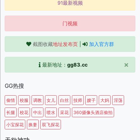
91最新视频
门视频
截图收藏
地址发布页
|
加入官方群
×
最新地址：
gg83.cc
GG热搜
偷情
校服
调教
女儿
白丝
技师
嫂子
大妈
淫荡
长腿
校花
中出
喷水
采花
360摄像头酒店偷拍
小宝探花
换妻
双飞探花