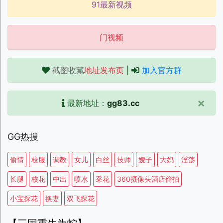
91最新视频
门视频
截图收藏
地址发布页
|
加入官方群
×
最新地址：
gg83.cc
GG热搜
偷情
校服
调教
女儿
白丝
技师
嫂子
大妈
淫荡
长腿
校花
中出
喷水
采花
360摄像头酒店偷拍
小宝探花
换妻
双飞探花